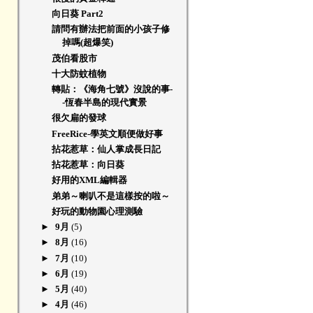
向日葵 Part2
請問有辦法把前面的小孩子修
掉嗎(超爆笑)
茂伯看股市
十大防蚊植物
轉貼：《海角七號》沒說的事-
-恆春半島的現代實景
很欠扁的發球
FreeRice-學英文順便做好事
拈花惹草：仙人掌成長日記
拈花惹草：向日葵
好用的XML編輯器
弟弟～喇叭不是這樣按的啦～
好玩的動物園心理測驗
►
9月
(5)
►
8月
(16)
►
7月
(10)
►
6月
(19)
►
5月
(40)
►
4月
(46)