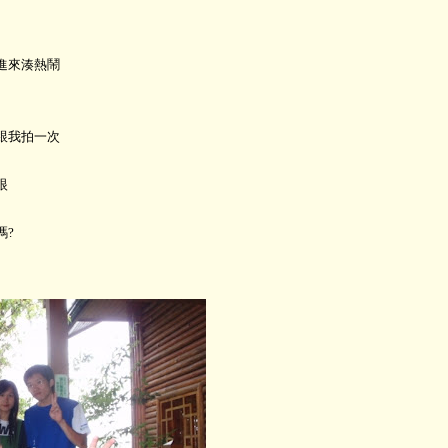
進來湊熱鬧
跟我拍一次
眼
嗎?