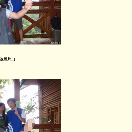
片...)