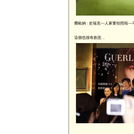
費歐納 : 史瑞克~~人家要拍照啦~
這個也很有創意....