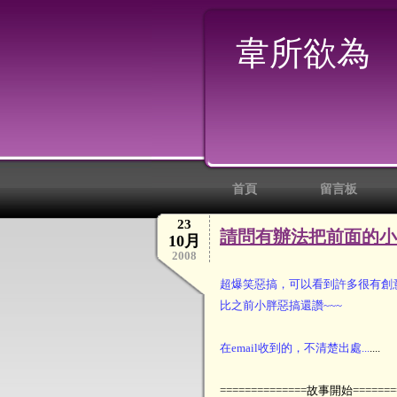
韋所欲為
首頁
留言板
23
請問有辦法把前面的小
10月
2008
超爆笑惡搞，可以看到許多很有創
比之前小胖惡搞還讚~~~
在email收到的，不清楚出處...
....
==============故事開始=======