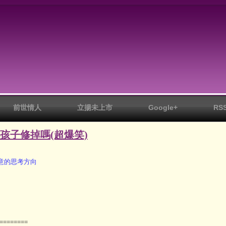
前世情人
立揚未上市
Google+
RS
孩子修掉嗎(超爆笑)
意的思考方向
========