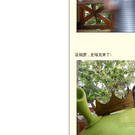
這個讚，史瑞克來了~