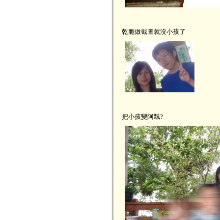
乾脆做截圖就沒小孩了
把小孩變阿飄?