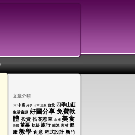
S
文章分類
四季山莊
3c
中國
台北
分享
日本
父親
好圖分享
免費軟
生活資訊
體
美食
投資
拈花惹草
非洲
苗栗
旅行
健
軌跡
紐澳
素材
美國
教學
康
創意
程式設計
新竹