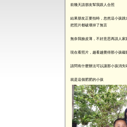
前幾天請朋友幫我跟人合照
結果朋友正要拍時，忽然這小孩跳
把照片都破壞掉了無言
無奈我臉皮薄，不好意思再請人家
現在看照片，越看越覺得那小孩礙
請問有什麼辦法可以讓那小孩消失
就是這個肥肥的小孩