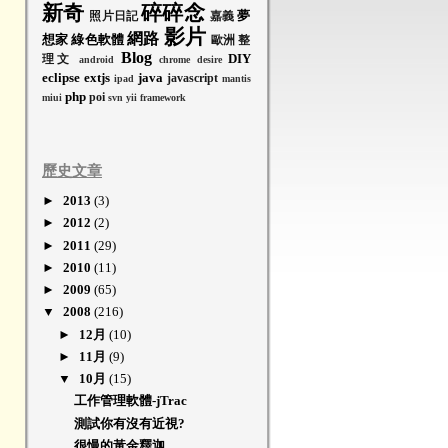
新奇
碎碎念
夢
照片日記
嘉義
影片
網路
想家
綠色軟體
歐洲
整
Blog
DIY
理文
android
chrome
desire
eclipse
extjs
java
javascript
ipad
mantis
php
poi
miui
svn
yii framework
歷史文章
►
2013
(3)
►
2012
(2)
►
2011
(29)
►
2010
(11)
►
2009
(65)
▼
2008
(216)
►
12月
(10)
►
11月
(9)
▼
10月
(15)
工作管理軟體-jTrac
測試你有沒有近視?
很慢的黃金釋迦