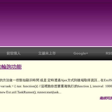
前世情人
立揚未上市
Google+
RS
S中的輪詢功能
nterval 的方法做一些類似顯示時間 或是 定時透過Ajax方式到後端取得資訊，在ExtJ
k = { run: function(){ //這裡跑你想要重複執行的function }, interval: 1000 
t.util.TaskRunner(); runner.start(task...
繼續閱讀.