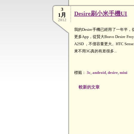
3
Desire刷小米手機UI
1月
2012
我的Desire手機已經用了一年半
更多App，從賢大Bravo Desire F
A2SD ，不僅容量更大、HTC 
來不用3G真的有差很多...
標籤：
3c
,
android
,
desire
,
miui
較新的文章