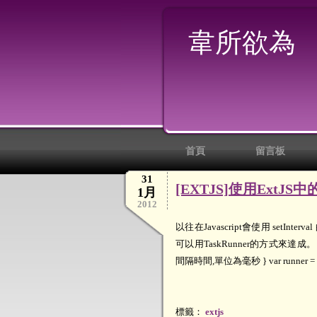
韋所欲為
首頁
留言板
31
[EXTJS]使用ExtJ
1月
2012
以往在Javascript會使用 setI
可以用TaskRunner的方式來達成。 var tas
間隔時間,單位為毫秒 } var runner = new Ex
標籤：
extjs