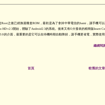
，從Root之後已經換過幾套ROM，最初是為了拿掉中華電信的hami，讓手機可
royo HD v2.3開始，體驗了Android2.3的系統。後來又有O大發表的精簡版Insert Co
Sense3.0的介面，最重要的是它可以在待機時期自動降頻，讓手機更省電，實際使
繼續閱讀.
首頁
較舊的文章