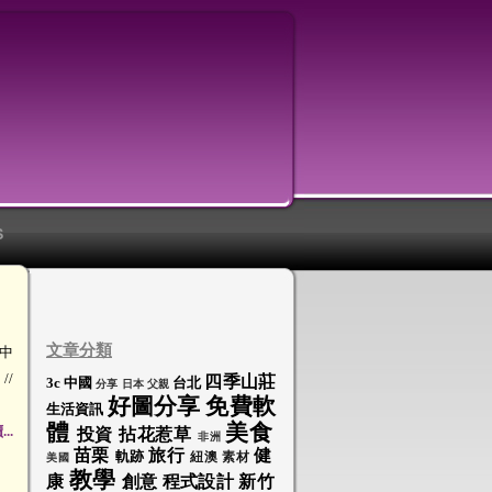
S
文章分類
S中
//
四季山莊
3c
中國
台北
分享
日本
父親
好圖分享
免費軟
生活資訊
體
美食
..
投資
拈花惹草
非洲
苗栗
旅行
健
軌跡
紐澳
素材
美國
教學
康
創意
程式設計
新竹