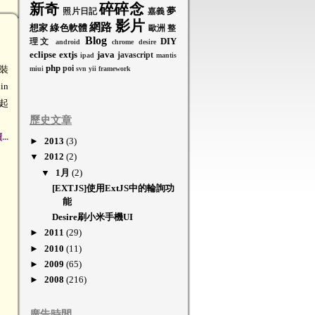
新奇
碎碎念
夢
照片日記
嘉義
影片
網路
想家
綠色軟體
歐洲
整
Blog
DIY
理文
android
chrome
desire
eclipse
extjs
java
javascript
ipad
mantis
php
以裝
poi
miui
svn
yii framework
in
用起
歷史文章
..
►
2013
(3)
▼
2012
(2)
▼
1月
(2)
[EXTJS]使用ExtJS中的輪詢功
能
Desire刷小米手機UI
►
2011
(29)
►
2010
(11)
►
2009
(65)
►
2008
(216)
廣告時間