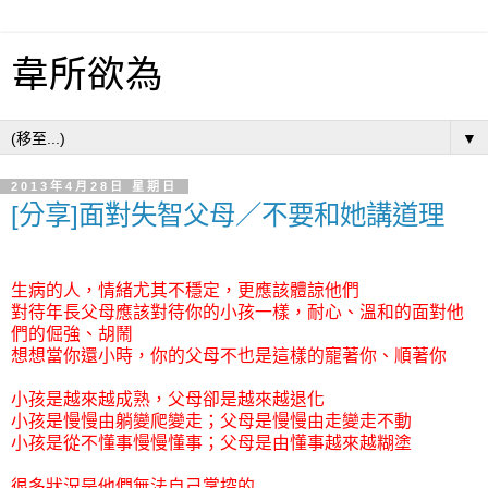
韋所欲為
▼
2013年4月28日 星期日
[分享]面對失智父母／不要和她講道理
生病的人，情緒尤其不穩定，更應該體諒他們
對待年長父母應該對待
你
的小孩一樣，耐心、溫和的面對他
們的倔強、胡鬧
想想當你還小時，你的父母不也是這樣的寵著你、順著你
小孩是越來越成熟，父母卻是越來越退化
小孩是慢慢由躺變爬變走；父母是慢慢由走變走不動
小孩是從不懂事慢慢懂事；父母是由懂事越來越糊塗
很多狀況是他們無法自己掌控的