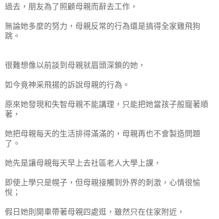
過去，朋友為了照顧母親而辭去工作，
無論她多麼的努力，母親反常的行為還是搞得全家雞飛狗
跳。
很難想像以前談到母親就眉頭深鎖的她，
如今竟神采飛揚的訴說母親的行為。
原來她發現和失智母親不能講理，只能把她當孩子般寵著順
著，
她把母親每天的生活排得滿滿的，母親再也不會製造問題
了。
她先是讓母親每天早上去社區老人大學上課，
即使上學只是幌子，但母親接觸到外界的刺激，心情很愉
悅；
假日她則開車帶著母親四處逛，雖然只在住家附近，