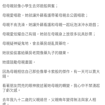
但母親就像小學生去郊遊般興奮；
母親愛唱歌，她就讓外籍看護帶著母親去公園唱歌；
母親不肯洗澡，她讓外籍看護和母親一起玩泡沫沖水遊戲；
母親愛炫耀自己有錢，她就在母親身上放很多玩具鈔票；
母親疑神疑鬼地，會去藥房胡亂買藥吃，
她就偷偷塞給藥房老闆像藥丸子的糖果。
她還鼓勵母親畫圖，
因為母親相信自己那些像畢卡索般的傑作，有一天可以賣大
錢。
看著朋友閃亮的眼神敘述著她母親的轉變，我心中不禁湧起
了虧欠感。
去年我九十二歲的父親過世，父親晚年變得無法與家人相
處，