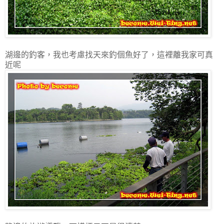
湖邊的釣客，我也考慮找天來釣個魚好了，這裡離我家可真
近呢