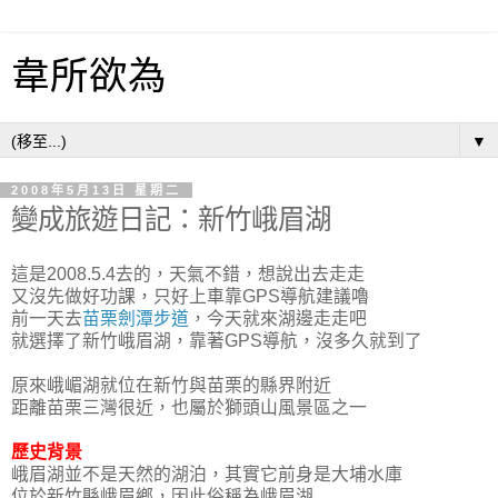
韋所欲為
▼
2008年5月13日 星期二
變成旅遊日記：新竹峨眉湖
這是2008.5.4去的，天氣不錯，想說出去走走
又沒先做好功課，只好上車靠GPS導航建議嚕
前一天去
苗栗劍潭步道
，今天就來湖邊走走吧
就選擇了新竹峨眉湖，靠著GPS導航，沒多久就到了
原來峨嵋湖就位在新竹與苗栗的縣界附近
距離苗栗三灣很近，也屬於獅頭山風景區之一
歷史背景
峨眉湖並不是天然的湖泊，其實它前身是大埔水庫
位於新竹縣峨眉鄉，因此俗稱為峨眉湖