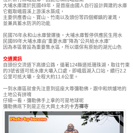
大埔水庫建於民國49年，是首座由國人自行設計興建的水庫
它截取峨眉溪上游溪水築成，
主要供應香山、寶山、竹南以及頭份等四個鄉鎮的灌溉，
並兼具蓄水防洪的功能
民國76年永和山水庫營運後，大埔水庫暫停供應民生用水
民國89年大埔水庫由"重要水庫"降為"公共給水水庫"
因為本區曾設為重要集水區，所以還保有原始的湖光山色
交通資訊
自頭份交流道下高速公路，循著124縣道抵珊珠湖，取往竹東
的3號省道可抵水庫大壩入口處，即峨眉湖入口站，續行2.2
公里可抵大壩，全程大約11.6公里。
一到水庫區就會先注意到這座大尊彌勒佛，跟中和烘爐地的
土地公有拼唷
仔細一看，彌勒佛手上拿的可是地球呢
彌勒佛底下則是正在大興土木的
十方禪寺