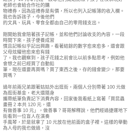
老師也會給合作社的
購
物禮券，因為這禮券是有價，所以也列入記帳簿的收入欄
。
我也告訴孩子，今後他們
的文具、玩具、零食全都由自己的零用錢支出。
剛開始我會陪著孩子記帳，並和他們討論收支的內容，一段
時間下來
，孩子便養成習
慣且記帳似乎記出興趣，看著結餘的數字愈來愈多，還會跟
父母炫耀他
愈來愈有錢
了。我也觀察到，孩子花錢之前會比以前多點思考，例如他
會想之前已
經買了自動鉛
筆，現在還要再買嗎？買了東西之後，存的錢會變少，那要
買嗎？
過年前兩兄弟跟著姑姑外出逛街，兩個人分別帶著 100 元做
為逛街基金，老大還隨身
攜帶紙筆負責記下消費內容，回家後我看紙上寫著「買昆蟲
畫冊 2 本共 120 元，還
有做善事 10 元」，做善事？哥哥解釋說，他們經過捷運地下
街看到一位盲人在演奏
手風琴，於是就拿了 10 元放在他前面的盒子裡。這樣的舉動
為人母的我也做過，沒