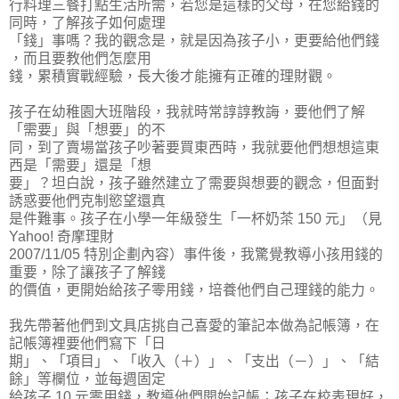
行料理三餐打點生活所需，若您是這樣的父母，在您給錢的
同時
，了解孩子如何處理
「錢」事嗎？我的觀念是，就是因為孩子小，更要給他們錢
，而且要教他們怎麼用
錢，累積實戰經驗，長大後才能擁有正確的理財觀。
孩子在幼稚園大班階段，我就時常諄諄教誨，要他們了解
「需要」與
「想要」的不
同，到了賣場當孩子吵著要買東西時，我就要他們想想這東
西是
「需要」還是「想
要」？坦白說，孩子雖然建立了需要與想要的觀念，但面對
誘惑要他們
克制慾望還真
是件難事。孩子在小學一年級發生「一杯奶茶 150 元」（見
Yahoo! 奇摩理財
2007/11/05 特別企劃內容）事件後，我驚覺教導小孩用錢的
重要
，除了讓孩子了解錢
的價值，更開始給孩子零用錢，培養他們自己理錢的能力。
我先帶著他們到文具店挑自己喜愛的筆記本做為記帳簿
，在
記帳簿裡要他們寫下「日
期」、「項目」、「收入（＋）」、「支出（－）」、「結
餘
」等欄位，並每週固定
給孩子 10 元零用錢，教導他們開始記帳；孩子在校表現好，