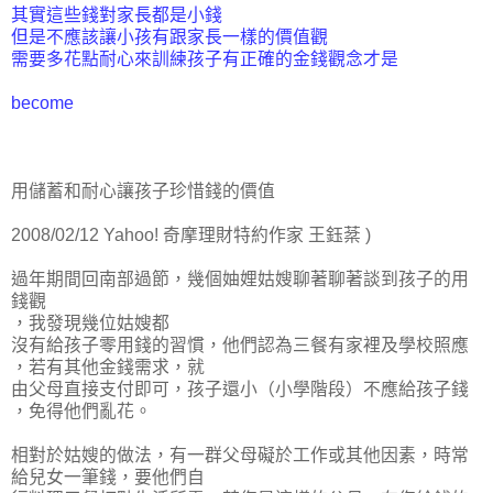
其實這些錢對家長都是小錢
但是不應該讓小孩有跟家長一樣的價值觀
需要多花點耐心來訓練孩子有正確的金錢觀念才是
become
用儲蓄和耐心讓孩子珍惜錢的價值
2008/02/12 Yahoo! 奇摩理財特約作家 王鈺棻 )
過年期間回南部過節，幾個妯娌姑嫂聊著聊著談到孩子的用
錢觀
，我發現幾位姑嫂都
沒有給孩子零用錢的習慣，他們認為三餐有家裡及學校照應
，若有其他金錢需求，就
由父母直接支付即可，孩子還小（小學階段）不應給孩子錢
，免得他們亂花。
相對於姑嫂的做法，有一群父母礙於工作或其他因素
，時常
給兒女一筆錢，要他們自