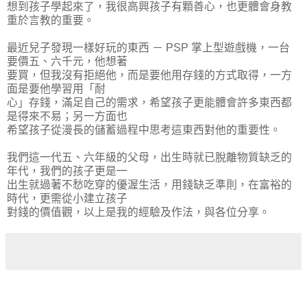
想到孩子學起來了，我很高興孩子有顆善心，也更體會身教
重於言教的
重要。
最近兒子發現一樣好玩的東西 － PSP 掌上型遊戲機，一台
要價五、六千元，他想著
要買，但我沒有拒絕他，而是要他用存錢的方式取得
，一方
面是要他學習用「耐
心」存錢，滿足自己的需求，希望孩子更能體會許多東西都
是得來不易
；另一方面也
希望孩子從漫長的儲蓄過程中思考這東西對他的重要性。
我們這一代五、六年級的父母，出生時就已脫離物質缺乏的
年代
，我們的孩子更是一
出生就過著不愁吃穿的優渥生活，用錢缺乏準則，在富裕的
時代
，更需從小建立孩子
對錢的價值觀，以上是我的經驗及作法，與各位分享。