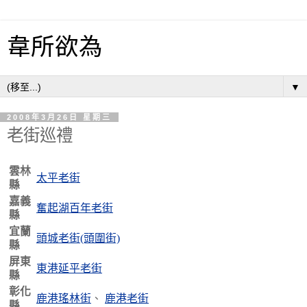
韋所欲為
▼
2008年3月26日 星期三
老街巡禮
雲林
太平老街
縣
嘉義
奮起湖百年老街
縣
宜蘭
頭城老街(頭圍街)
縣
屏東
東港延平老街
縣
彰化
鹿港瑤林街
、
鹿港老街
縣