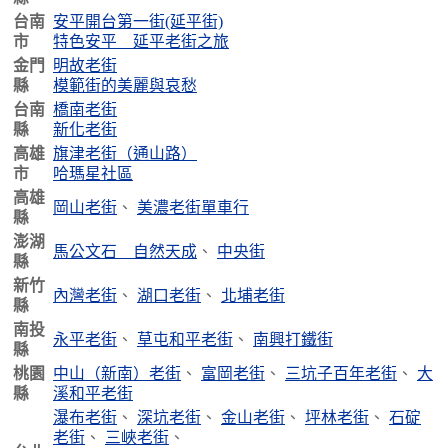
台南
安平開台第一街(延平街)
市
特色安平 延平老街之旅
金門
明故老街
縣
模範街的美麗與哀愁
台南
橋南老街
縣
新化老街
高雄
旗津老街（通山路）
市
哈瑪星社區
高雄
岡山老街
、
美濃老街單車行
縣
澎湖
馬公文石 自然天成
、
中央街
縣
新竹
內灣老街
、
湖口老街
、
北埔老街
縣
南投
永平老街
、
草屯和平老街
、
南興打鐵街
縣
桃園
中山（新南）老街
、
富岡老街
、
三坑子百年老街
、
大
縣
溪和平老街
瀑布老街
、
深坑老街
、
金山老街
、
坪林老街
、
石碇
老街
、
三峽老街
、