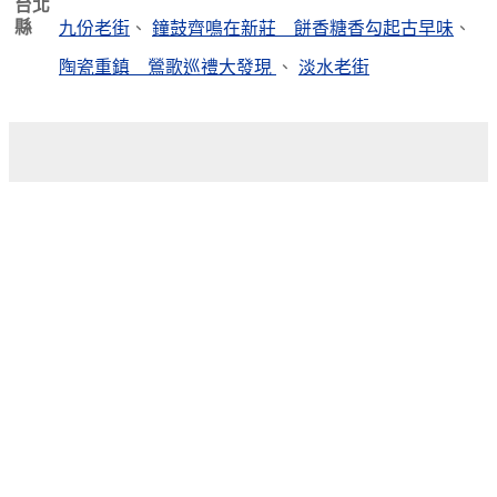
台北
縣
九份老街
、
鐘鼓齊鳴在新莊 餅香糖香勾起古早味
、
陶瓷重鎮 鶯歌巡禮大發現
、
淡水老街