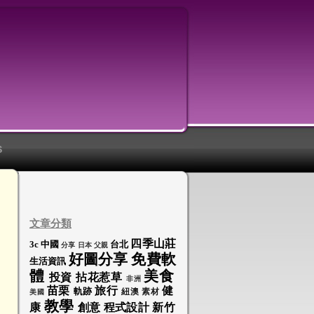
S
文章分類
四季山莊
3c
中國
台北
分享
日本
父親
好圖分享
免費軟
生活資訊
體
美食
投資
拈花惹草
非洲
苗栗
旅行
健
軌跡
紐澳
素材
美國
教學
康
創意
程式設計
新竹