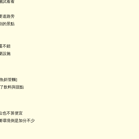
嚐試看看
要道路旁
別的景點
還不錯
樂設施
魚斜管麵]
多了飲料與甜點
位也不算便宜
餐環境倒是加分不少