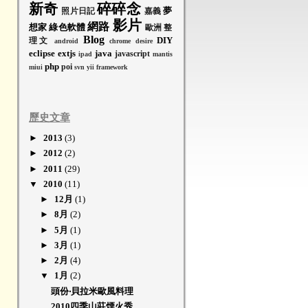
新奇
碎碎念
夢
照片日記
嘉義
影片
網路
想家
綠色軟體
歐洲
整
Blog
DIY
理文
android
chrome
desire
eclipse
extjs
java
javascript
ipad
mantis
php
poi
miui
svn
yii framework
歷史文章
►
2013
(3)
►
2012
(2)
►
2011
(29)
▼
2010
(11)
►
12月
(1)
►
8月
(2)
►
5月
(1)
►
3月
(1)
►
2月
(4)
▼
1月
(2)
頭份‧貝拉米歐風料理
2010四季山莊煙火秀