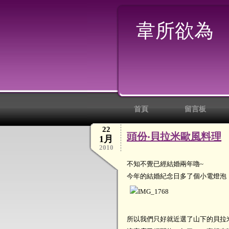
韋所欲為
首頁
留言板
22
頭份‧貝拉米歐風料理
1月
2010
不知不覺已經結婚兩年嚕~
今年的結婚紀念日多了個小電燈泡
所以我們只好就近選了山下的貝拉