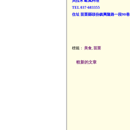
貝拉米 歐風料理
TEL 037-683355
住址 苗栗縣頭份鎮興隆路一段90巷
標籤：
美食
,
苗栗
較新的文章