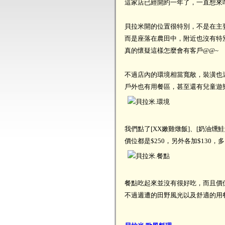
這家店已經開約一年了，一直想來
貝拉米開的位置很特別，不是在主
而是座落在農田中，附近也沒有特
真的懷疑這樣怎麼會有客戶@@~
不過店內的環境相當寬敞，裝潢也
戶外也有用餐區，甚至還有兒童遊
我們點了[XX嫩雞燉飯]、[奶油燻鮭
價位都是$250，另外各加$130，
餐點吃起來並沒有很好吃，而且價
不過週遭的田野風光以及舒適的用