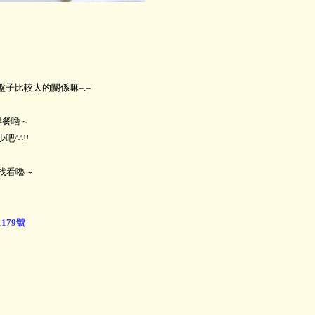
子比較大的關係嘛=.=
早餐嚕～
^^!!
找找看嚕～
179號