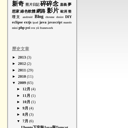
新奇
碎碎念
夢
照片日記
嘉義
影片
網路
想家
綠色軟體
歐洲
整
Blog
DIY
理文
android
chrome
desire
eclipse
extjs
java
javascript
ipad
mantis
php
poi
miui
svn
yii framework
歷史文章
►
2013
(3)
►
2012
(2)
►
2011
(29)
►
2010
(11)
▼
2009
(65)
►
12月
(4)
►
11月
(1)
►
10月
(1)
►
9月
(4)
►
8月
(3)
▼
7月
(6)
Ubuntu下安裝Java與Tomcat