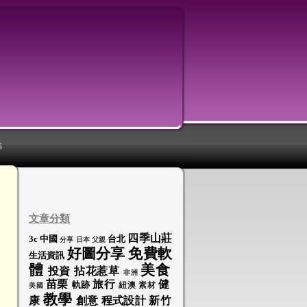
S
文章分類
四季山莊
3c
中國
台北
分享
日本
父親
好圖分享
免費軟
生活資訊
體
美食
投資
拈花惹草
非洲
苗栗
旅行
健
軌跡
紐澳
素材
美國
教學
康
創意
程式設計
新竹