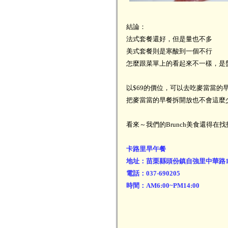
結論：
法式套餐還好，但是量也不多
美式套餐則是寒酸到一個不行
怎麼跟菜單上的看起來不一樣，是盤
以$69的價位，可以去吃麥當當的
把麥當當的早餐拆開放也不會這麼少吧
看來～我們的Brunch美食還得在
卡路里早午餐
地址：苗栗縣頭份鎮自強里中華路1
電話：037-690205
時間：AM6:00~PM14:00