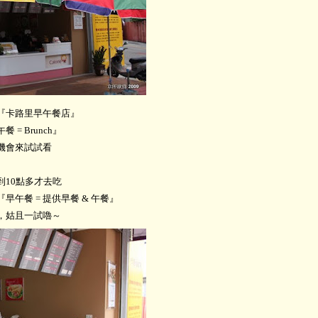
『卡路里早午餐店』
= Brunch』
機會來試試看
10點多才去吃
午餐 = 提供早餐 & 午餐』
，姑且一試嚕～