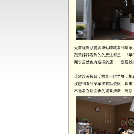
先前經過頭份客運站時就看到這家
跟黃婷婷看到的的想法都是 『早午餐 
頭份居然也有這樣的店，一定要找
這次趁著假日，故意不吃早餐，拖到
沒想到看到菜單後有點傻眼，原來『早
不過看在店面弄的還算清新、乾淨