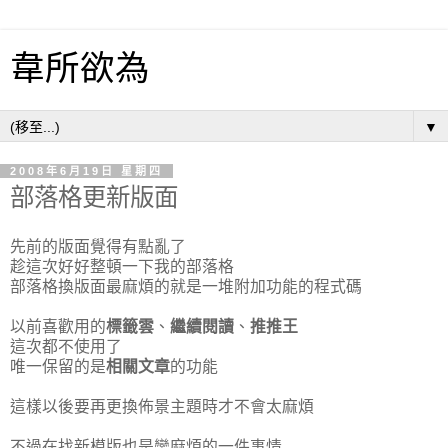
韋所欲為
▼
2008年6月19日 星期四
部落格更新版面
先前的版面覺得有點亂了
趁這次好好整頓一下我的部落格
部落格換版面最麻煩的就是一堆附加功能的程式碼
以前喜歡用的
標籤雲
、
繼續閱讀
、
推推王
這次都不使用了
唯一保留的是
相關文章
的功能
這樣以後要再更換佈景主題時才不會太麻煩
不過在找新模版也是蠻麻煩的一件事情